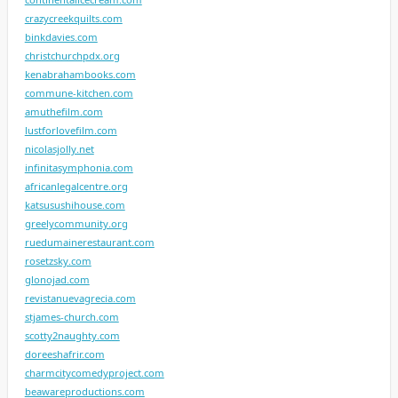
crazycreekquilts.com
binkdavies.com
christchurchpdx.org
kenabrahambooks.com
commune-kitchen.com
amuthefilm.com
lustforlovefilm.com
nicolasjolly.net
infinitasymphonia.com
africanlegalcentre.org
katsusushihouse.com
greelycommunity.org
ruedumainerestaurant.com
rosetzsky.com
glonojad.com
revistanuevagrecia.com
stjames-church.com
scotty2naughty.com
doreeshafrir.com
charmcitycomedyproject.com
beawareproductions.com