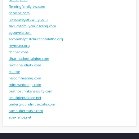
flemingfamilylaw.com
rnrwine.com
lakeoswegorowing.com
fuquayfamilycounseling.com
agouveia.com
secondbaptistchurchofolathe.org
mymseo.org
chhpac.com
dharmadogtraining.com
motionaudiotx.com
rttl.me
rescomheating.com
mimiweddings.com
besthostinnkansascity.com
smithdentalcare.net
undergroundmusiccafe.com
samhubermusic.com
apexfence.net