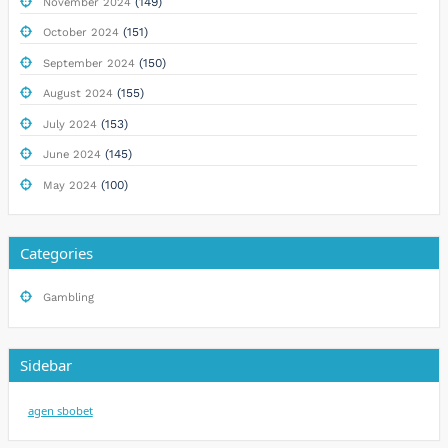
(149)
November 2024
(151)
October 2024
(150)
September 2024
(155)
August 2024
(153)
July 2024
(145)
June 2024
(100)
May 2024
Categories
Gambling
Sidebar
agen sbobet