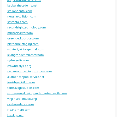
kabbalahacademy.net
smilondental.com
newstarcollision.com
sasrentals.com
secondsighttechnology.com
michaelsarver.com
greengeckogrocer.com
hlathome-staging.com
wokteriyakitargetmall.com
lexingtondentalcenter.com
sydneyellis.com
crowndialysis.org
restauranttrainingprogram.com
allamericanpoolservice.net
jewishpenicillin.com
tomsavagestudios.com
womens-wellbeing-and-mental-health.com
virginiafolkmusic.org
ovationsdance.com
ribandrhein.com
kolekcje.net