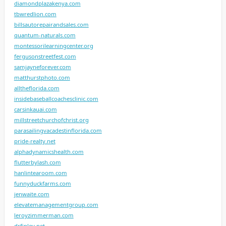
diamondplazakenya.com
tbwredlion.com
billsautorepairandsales.com
quantum-naturals.com
montessorilearningcenter.org
fergusonstreetfest.com
samjayneforever.com
matthurstphoto.com
alltheflorida.com
insidebaseballcoachesclinic.com
carsinkauai.com
millstreetchurchofchrist.org
parasailingvacadestinflorida.com
pride-realty.net
alphadynamicshealth.com
flutterbylash.com
hanlintearoom.com
funnyduckfarms.com
jenwaite.com
elevatemanagementgroup.com
leroyzimmerman.com
drfinley.net