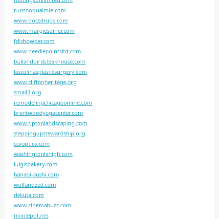
runsnoqualmie.com
www.docsdrugs.com
www.margiesdiner.com
fdlchowder.com
www.needlepointsltd.com
bullandbirdsteakhouse.com
lascolinasplasticsurgery.com
www.cliftonheritage.org
sma43.org
remodelingchicagoonline.com
brentwoodyogacenter.com
www.tiptonlandscaping.com
steppingupstewardship.org
ccvoptica.com
washingtonlehigh.com
luigisbakery.com
hanabi-sushi.com
wolfandzed.com
dekuta.com
www.cinemabuzz.com
mixdepot.net