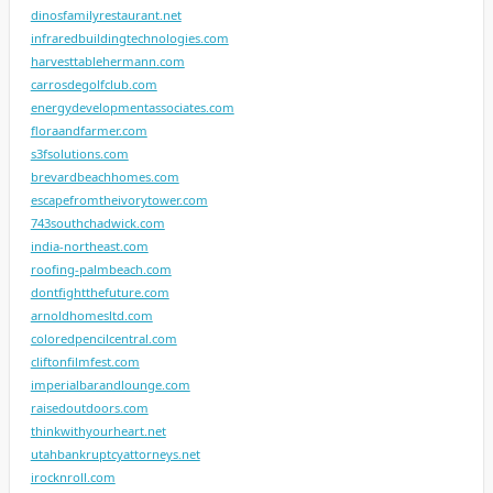
dinosfamilyrestaurant.net
infraredbuildingtechnologies.com
harvesttablehermann.com
carrosdegolfclub.com
energydevelopmentassociates.com
floraandfarmer.com
s3fsolutions.com
brevardbeachhomes.com
escapefromtheivorytower.com
743southchadwick.com
india-northeast.com
roofing-palmbeach.com
dontfightthefuture.com
arnoldhomesltd.com
coloredpencilcentral.com
cliftonfilmfest.com
imperialbarandlounge.com
raisedoutdoors.com
thinkwithyourheart.net
utahbankruptcyattorneys.net
irocknroll.com