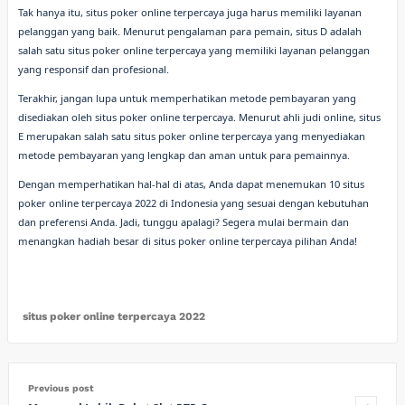
Tak hanya itu, situs poker online terpercaya juga harus memiliki layanan
pelanggan yang baik. Menurut pengalaman para pemain, situs D adalah
salah satu situs poker online terpercaya yang memiliki layanan pelanggan
yang responsif dan profesional.
Terakhir, jangan lupa untuk memperhatikan metode pembayaran yang
disediakan oleh situs poker online terpercaya. Menurut ahli judi online, situs
E merupakan salah satu situs poker online terpercaya yang menyediakan
metode pembayaran yang lengkap dan aman untuk para pemainnya.
Dengan memperhatikan hal-hal di atas, Anda dapat menemukan 10 situs
poker online terpercaya 2022 di Indonesia yang sesuai dengan kebutuhan
dan preferensi Anda. Jadi, tunggu apalagi? Segera mulai bermain dan
menangkan hadiah besar di situs poker online terpercaya pilihan Anda!
situs poker online terpercaya 2022
Previous post