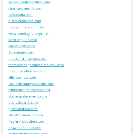
sanbenitoolivefestival.com
classicmoviestills.com
cafecolada.com
discoversoriano.com
thebeginnerspoint.com
www.comingholidays.net
sanfranguide.com
charmoryllc.com
3dracinginc.com
houstoncriticalmass.com
themostdangerousanimalofall.com
thepolicerehearsals.com
alliknownow.com
eastlewiscountychamber.com
tribunalcontenciosobc.org
sloclassicalacademy.com
dasilvaboards.com
glennabatson.com
strayhornmarina.com
flaglerproductions.com
brawndefinition.com
continentalicecream.com