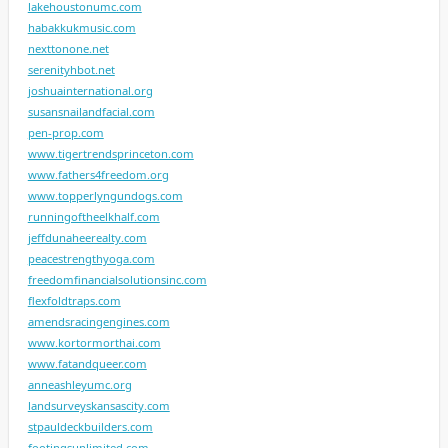
lakehoustonumc.com
habakkukmusic.com
nexttonone.net
serenityhbot.net
joshuainternational.org
susansnailandfacial.com
pen-prop.com
www.tigertrendsprinceton.com
www.fathers4freedom.org
www.topperlyngundogs.com
runningoftheelkhalf.com
jeffdunaheerealty.com
peacestrengthyoga.com
freedomfinancialsolutionsinc.com
flexfoldtraps.com
amendsracingengines.com
www.kortormorthai.com
www.fatandqueer.com
anneashleyumc.org
landsurveyskansascity.com
stpauldeckbuilders.com
footingsunlimited.com