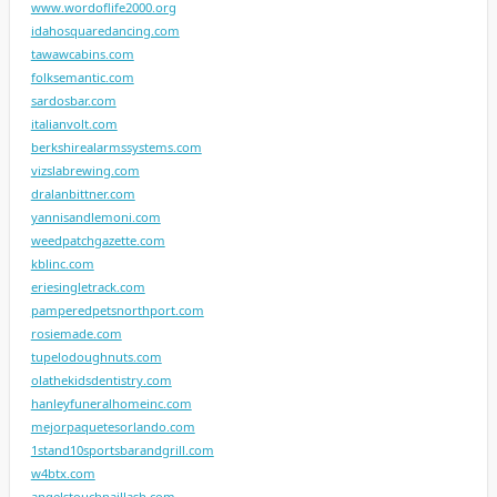
www.wordoflife2000.org
idahosquaredancing.com
tawawcabins.com
folksemantic.com
sardosbar.com
italianvolt.com
berkshirealarmssystems.com
vizslabrewing.com
dralanbittner.com
yannisandlemoni.com
weedpatchgazette.com
kblinc.com
eriesingletrack.com
pamperedpetsnorthport.com
rosiemade.com
tupelodoughnuts.com
olathekidsdentistry.com
hanleyfuneralhomeinc.com
mejorpaquetesorlando.com
1stand10sportsbarandgrill.com
w4btx.com
angelstouchnaillash.com