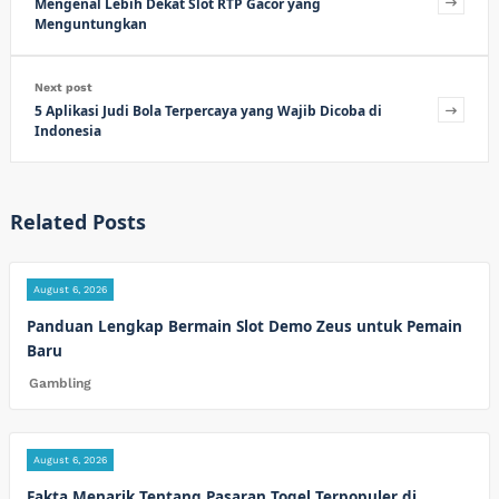
Mengenal Lebih Dekat Slot RTP Gacor yang
Menguntungkan
Next post
5 Aplikasi Judi Bola Terpercaya yang Wajib Dicoba di
Indonesia
Related Posts
August 6, 2026
Panduan Lengkap Bermain Slot Demo Zeus untuk Pemain
Baru
Gambling
August 6, 2026
Fakta Menarik Tentang Pasaran Togel Terpopuler di