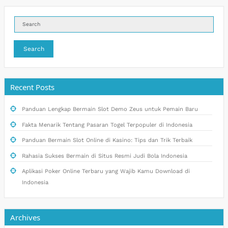
Search
Recent Posts
Panduan Lengkap Bermain Slot Demo Zeus untuk Pemain Baru
Fakta Menarik Tentang Pasaran Togel Terpopuler di Indonesia
Panduan Bermain Slot Online di Kasino: Tips dan Trik Terbaik
Rahasia Sukses Bermain di Situs Resmi Judi Bola Indonesia
Aplikasi Poker Online Terbaru yang Wajib Kamu Download di
Indonesia
Archives