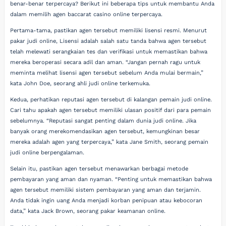
benar-benar terpercaya? Berikut ini beberapa tips untuk membantu Anda
dalam memilih agen baccarat casino online terpercaya.
Pertama-tama, pastikan agen tersebut memiliki lisensi resmi. Menurut
pakar judi online, Lisensi adalah salah satu tanda bahwa agen tersebut
telah melewati serangkaian tes dan verifikasi untuk memastikan bahwa
mereka beroperasi secara adil dan aman. “Jangan pernah ragu untuk
meminta melihat lisensi agen tersebut sebelum Anda mulai bermain,”
kata John Doe, seorang ahli judi online terkemuka.
Kedua, perhatikan reputasi agen tersebut di kalangan pemain judi online.
Cari tahu apakah agen tersebut memiliki ulasan positif dari para pemain
sebelumnya. “Reputasi sangat penting dalam dunia judi online. Jika
banyak orang merekomendasikan agen tersebut, kemungkinan besar
mereka adalah agen yang terpercaya,” kata Jane Smith, seorang pemain
judi online berpengalaman.
Selain itu, pastikan agen tersebut menawarkan berbagai metode
pembayaran yang aman dan nyaman. “Penting untuk memastikan bahwa
agen tersebut memiliki sistem pembayaran yang aman dan terjamin.
Anda tidak ingin uang Anda menjadi korban penipuan atau kebocoran
data,” kata Jack Brown, seorang pakar keamanan online.