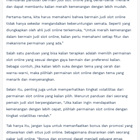
membahas panduan bermain judi slot online yang benar-benar menarik
dan dapat membantu kalian meraih kemenangan dengan lebih mudah.
Pertama-tama, kita harus memahami bahwa bermain judi slot online
tidak hanya sekedar mengandalkan keberuntungan semata. Seperti yang
diungkapkan oleh ahli judi online terkemuka, “Untuk meraih kemenangan
dalam bermain judi slot online, kalian perlu memahami setiap fitur dan
mekanisme permainan yang ada.”
Salah satu panduan yang bisa kalian terapkan adalah memilih permainan
slot online yang sesuai dengan gaya bermain dan preferensi kalian.
Sebagai contoh, jika kalian lebih suka dengan tema yang cerah dan
warna-warni, maka pilihlah permainan slot online dengan tema yang
menarik dan menyenangkan.
Selain itu, penting juga untuk memperhatikan tingkat volatilitas dari
permainan slot online yang kalian pilih. Menurut panduan dari seorang
pemain judi slot berpengalaman, “Jika kalian ingin mendapatkan
kemenangan dengan lebih cepat, pilihlah permainan slot online dengan
tingkat volatilitas rendah.”
Tak hanya itu, jangan lupa untuk memanfaatkan bonus dan promosi yang
ditawarkan oleh situs judi online. Sebagaimana disarankan oleh seorang
pakar judi online, “Bonus dan promosi dapat menjadi peluang emas