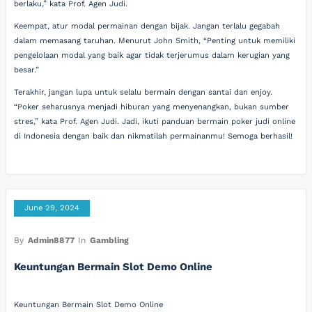
berlaku,” kata Prof. Agen Judi.
Keempat, atur modal permainan dengan bijak. Jangan terlalu gegabah
dalam memasang taruhan. Menurut John Smith, “Penting untuk memiliki
pengelolaan modal yang baik agar tidak terjerumus dalam kerugian yang
besar.”
Terakhir, jangan lupa untuk selalu bermain dengan santai dan enjoy.
“Poker seharusnya menjadi hiburan yang menyenangkan, bukan sumber
stres,” kata Prof. Agen Judi. Jadi, ikuti panduan bermain poker judi online
di Indonesia dengan baik dan nikmatilah permainanmu! Semoga berhasil!
June 29, 2024
By
Admin8877
In
Gambling
Keuntungan Bermain Slot Demo Online
Keuntungan Bermain Slot Demo Online