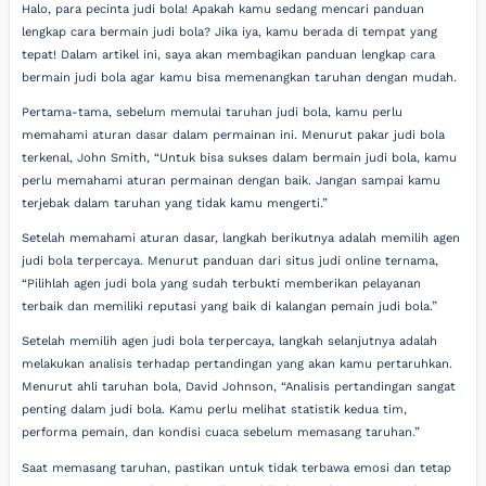
Halo, para pecinta judi bola! Apakah kamu sedang mencari panduan
lengkap cara bermain judi bola? Jika iya, kamu berada di tempat yang
tepat! Dalam artikel ini, saya akan membagikan panduan lengkap cara
bermain judi bola agar kamu bisa memenangkan taruhan dengan mudah.
Pertama-tama, sebelum memulai taruhan judi bola, kamu perlu
memahami aturan dasar dalam permainan ini. Menurut pakar judi bola
terkenal, John Smith, “Untuk bisa sukses dalam bermain judi bola, kamu
perlu memahami aturan permainan dengan baik. Jangan sampai kamu
terjebak dalam taruhan yang tidak kamu mengerti.”
Setelah memahami aturan dasar, langkah berikutnya adalah memilih agen
judi bola terpercaya. Menurut panduan dari situs judi online ternama,
“Pilihlah agen judi bola yang sudah terbukti memberikan pelayanan
terbaik dan memiliki reputasi yang baik di kalangan pemain judi bola.”
Setelah memilih agen judi bola terpercaya, langkah selanjutnya adalah
melakukan analisis terhadap pertandingan yang akan kamu pertaruhkan.
Menurut ahli taruhan bola, David Johnson, “Analisis pertandingan sangat
penting dalam judi bola. Kamu perlu melihat statistik kedua tim,
performa pemain, dan kondisi cuaca sebelum memasang taruhan.”
Saat memasang taruhan, pastikan untuk tidak terbawa emosi dan tetap