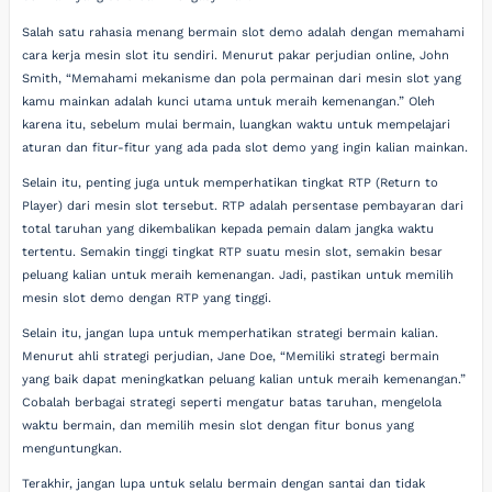
Salah satu rahasia menang bermain slot demo adalah dengan memahami
cara kerja mesin slot itu sendiri. Menurut pakar perjudian online, John
Smith, “Memahami mekanisme dan pola permainan dari mesin slot yang
kamu mainkan adalah kunci utama untuk meraih kemenangan.” Oleh
karena itu, sebelum mulai bermain, luangkan waktu untuk mempelajari
aturan dan fitur-fitur yang ada pada slot demo yang ingin kalian mainkan.
Selain itu, penting juga untuk memperhatikan tingkat RTP (Return to
Player) dari mesin slot tersebut. RTP adalah persentase pembayaran dari
total taruhan yang dikembalikan kepada pemain dalam jangka waktu
tertentu. Semakin tinggi tingkat RTP suatu mesin slot, semakin besar
peluang kalian untuk meraih kemenangan. Jadi, pastikan untuk memilih
mesin slot demo dengan RTP yang tinggi.
Selain itu, jangan lupa untuk memperhatikan strategi bermain kalian.
Menurut ahli strategi perjudian, Jane Doe, “Memiliki strategi bermain
yang baik dapat meningkatkan peluang kalian untuk meraih kemenangan.”
Cobalah berbagai strategi seperti mengatur batas taruhan, mengelola
waktu bermain, dan memilih mesin slot dengan fitur bonus yang
menguntungkan.
Terakhir, jangan lupa untuk selalu bermain dengan santai dan tidak