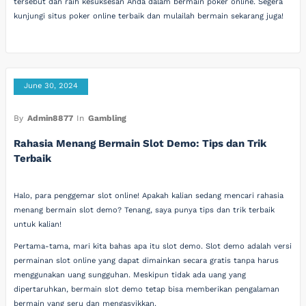
tersebut dan raih kesuksesan Anda dalam bermain poker online. Segera
kunjungi situs poker online terbaik dan mulailah bermain sekarang juga!
June 30, 2024
By
Admin8877
In
Gambling
Rahasia Menang Bermain Slot Demo: Tips dan Trik
Terbaik
Halo, para penggemar slot online! Apakah kalian sedang mencari rahasia
menang bermain slot demo? Tenang, saya punya tips dan trik terbaik
untuk kalian!
Pertama-tama, mari kita bahas apa itu slot demo. Slot demo adalah versi
permainan slot online yang dapat dimainkan secara gratis tanpa harus
menggunakan uang sungguhan. Meskipun tidak ada uang yang
dipertaruhkan, bermain slot demo tetap bisa memberikan pengalaman
bermain yang seru dan mengasyikkan.