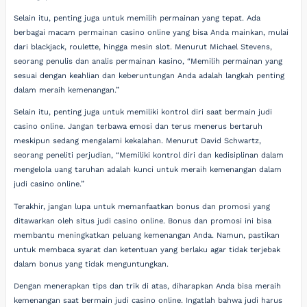
Selain itu, penting juga untuk memilih permainan yang tepat. Ada
berbagai macam permainan casino online yang bisa Anda mainkan, mulai
dari blackjack, roulette, hingga mesin slot. Menurut Michael Stevens,
seorang penulis dan analis permainan kasino, “Memilih permainan yang
sesuai dengan keahlian dan keberuntungan Anda adalah langkah penting
dalam meraih kemenangan.”
Selain itu, penting juga untuk memiliki kontrol diri saat bermain judi
casino online. Jangan terbawa emosi dan terus menerus bertaruh
meskipun sedang mengalami kekalahan. Menurut David Schwartz,
seorang peneliti perjudian, “Memiliki kontrol diri dan kedisiplinan dalam
mengelola uang taruhan adalah kunci untuk meraih kemenangan dalam
judi casino online.”
Terakhir, jangan lupa untuk memanfaatkan bonus dan promosi yang
ditawarkan oleh situs judi casino online. Bonus dan promosi ini bisa
membantu meningkatkan peluang kemenangan Anda. Namun, pastikan
untuk membaca syarat dan ketentuan yang berlaku agar tidak terjebak
dalam bonus yang tidak menguntungkan.
Dengan menerapkan tips dan trik di atas, diharapkan Anda bisa meraih
kemenangan saat bermain judi casino online. Ingatlah bahwa judi harus