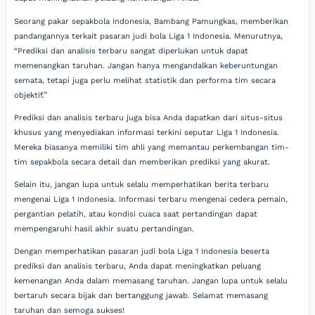
Seorang pakar sepakbola Indonesia, Bambang Pamungkas, memberikan
pandangannya terkait pasaran judi bola Liga 1 Indonesia. Menurutnya,
“Prediksi dan analisis terbaru sangat diperlukan untuk dapat
memenangkan taruhan. Jangan hanya mengandalkan keberuntungan
semata, tetapi juga perlu melihat statistik dan performa tim secara
objektif.”
Prediksi dan analisis terbaru juga bisa Anda dapatkan dari situs-situs
khusus yang menyediakan informasi terkini seputar Liga 1 Indonesia.
Mereka biasanya memiliki tim ahli yang memantau perkembangan tim-
tim sepakbola secara detail dan memberikan prediksi yang akurat.
Selain itu, jangan lupa untuk selalu memperhatikan berita terbaru
mengenai Liga 1 Indonesia. Informasi terbaru mengenai cedera pemain,
pergantian pelatih, atau kondisi cuaca saat pertandingan dapat
mempengaruhi hasil akhir suatu pertandingan.
Dengan memperhatikan pasaran judi bola Liga 1 Indonesia beserta
prediksi dan analisis terbaru, Anda dapat meningkatkan peluang
kemenangan Anda dalam memasang taruhan. Jangan lupa untuk selalu
bertaruh secara bijak dan bertanggung jawab. Selamat memasang
taruhan dan semoga sukses!