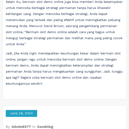
Selain itu, bermain slot demo online juga bisa memberi Anda kesempatan
untuk mencoba berbagai strategi permainan tanpa harus khawatir
kehilangan uang. Dengan mencoba berbagai strategi, Anda dapat
menemukan yang terbaik dan paling efektif untuk meningkatkan peluang
menang Anda. Menurut David Brown, seorang pengembang permainan
slot online, “Bermain slot demo online adalah cara yang bagus untuk
menguji berbagai strategi permainan dan melihat mana yang paling cocok
untuk Anda.”
Jadi, jika Anda ingin mendapatkan keuntungan besar dalam bermain slot
online, jangan ragu untuk mencoba bermain slot demo online. Dengan
bermain demo, Anda dapat meningkatkan keterampilan dan strategi
permainan Anda tanpa harus mengeluarkan uang sungguhan. Jadi, tunggu
apa lagi? Segera coba bermain slot demo online dan rasakan
keuntungannya sendiri!
June 28, 2024
By
Admin8877
In
Gambling