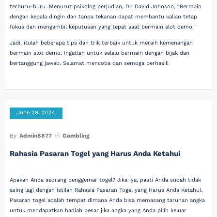
terburu-buru. Menurut psikolog perjudian, Dr. David Johnson, “Bermain
dengan kepala dingin dan tanpa tekanan dapat membantu kalian tetap
fokus dan mengambil keputusan yang tepat saat bermain slot demo.”
Jadi, itulah beberapa tips dan trik terbaik untuk meraih kemenangan
bermain slot demo. Ingatlah untuk selalu bermain dengan bijak dan
bertanggung jawab. Selamat mencoba dan semoga berhasil!
June 29, 2024
By
Admin8877
In
Gambling
Rahasia Pasaran Togel yang Harus Anda Ketahui
Apakah Anda seorang penggemar togel? Jika iya, pasti Anda sudah tidak
asing lagi dengan istilah Rahasia Pasaran Togel yang Harus Anda Ketahui.
Pasaran togel adalah tempat dimana Anda bisa memasang taruhan angka
untuk mendapatkan hadiah besar jika angka yang Anda pilih keluar