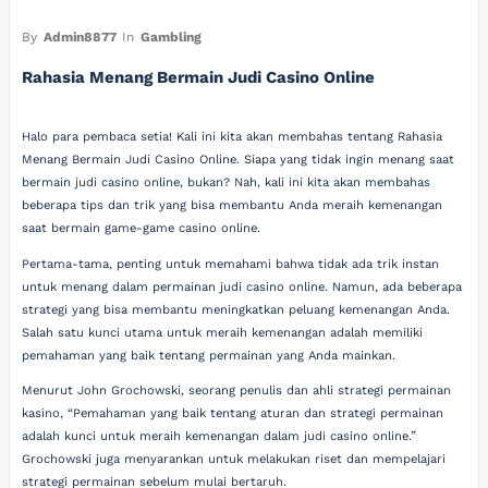
By
Admin8877
In
Gambling
Rahasia Menang Bermain Judi Casino Online
Halo para pembaca setia! Kali ini kita akan membahas tentang Rahasia
Menang Bermain Judi Casino Online. Siapa yang tidak ingin menang saat
bermain judi casino online, bukan? Nah, kali ini kita akan membahas
beberapa tips dan trik yang bisa membantu Anda meraih kemenangan
saat bermain game-game casino online.
Pertama-tama, penting untuk memahami bahwa tidak ada trik instan
untuk menang dalam permainan judi casino online. Namun, ada beberapa
strategi yang bisa membantu meningkatkan peluang kemenangan Anda.
Salah satu kunci utama untuk meraih kemenangan adalah memiliki
pemahaman yang baik tentang permainan yang Anda mainkan.
Menurut John Grochowski, seorang penulis dan ahli strategi permainan
kasino, “Pemahaman yang baik tentang aturan dan strategi permainan
adalah kunci untuk meraih kemenangan dalam judi casino online.”
Grochowski juga menyarankan untuk melakukan riset dan mempelajari
strategi permainan sebelum mulai bertaruh.