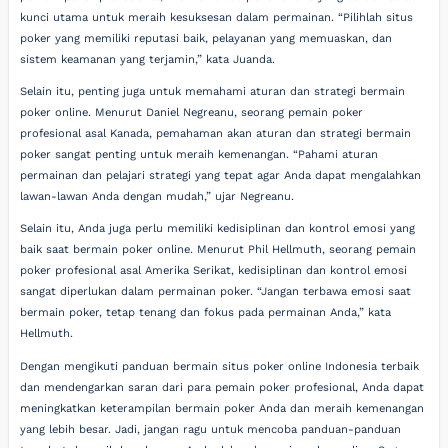
kunci utama untuk meraih kesuksesan dalam permainan. “Pilihlah situs
poker yang memiliki reputasi baik, pelayanan yang memuaskan, dan
sistem keamanan yang terjamin,” kata Juanda.
Selain itu, penting juga untuk memahami aturan dan strategi bermain
poker online. Menurut Daniel Negreanu, seorang pemain poker
profesional asal Kanada, pemahaman akan aturan dan strategi bermain
poker sangat penting untuk meraih kemenangan. “Pahami aturan
permainan dan pelajari strategi yang tepat agar Anda dapat mengalahkan
lawan-lawan Anda dengan mudah,” ujar Negreanu.
Selain itu, Anda juga perlu memiliki kedisiplinan dan kontrol emosi yang
baik saat bermain poker online. Menurut Phil Hellmuth, seorang pemain
poker profesional asal Amerika Serikat, kedisiplinan dan kontrol emosi
sangat diperlukan dalam permainan poker. “Jangan terbawa emosi saat
bermain poker, tetap tenang dan fokus pada permainan Anda,” kata
Hellmuth.
Dengan mengikuti panduan bermain situs poker online Indonesia terbaik
dan mendengarkan saran dari para pemain poker profesional, Anda dapat
meningkatkan keterampilan bermain poker Anda dan meraih kemenangan
yang lebih besar. Jadi, jangan ragu untuk mencoba panduan-panduan