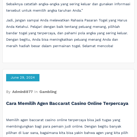
Sebaiknya catatlah angka-angka yang sering keluar dan gunakan informasi
tersebut untuk memilih angka taruhan Anda.”
Jadi, jangan sampai Anda melewatkan Rahasia Pasaran Togel yang Harus
Anda Ketahui. Pelajari dengan baik tentang peluang menang, pilihlah
bandar togel yang terpercaya, dan pahami pola angka yang sering keluar.
Dengan begitu, Anda bisa meningkatkan peluang menang Anda dan
meraih hadiah besar dalam permainan togel. Selamat mencoba!
June 29, 2024
By
Admin8877
In
Gambling
Cara Memilih Agen Baccarat Casino Online Terpercaya
Memilih agen baccarat casino online terpercaya bisa jadi tugas yang
membingungkan bagi para pemain judi online. Dengan begitu banyak
pilihan di luar sana, bagaimana kita bisa yakin bahwa agen yang kita pilih