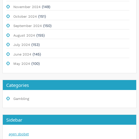
(149)
November 2024
(151)
October 2024
(150)
September 2024
(155)
August 2024
(153)
July 2024
(145)
June 2024
(100)
May 2024
Categories
Gambling
Sidebar
agen sbobet