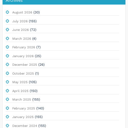
(30)
August 2026
(155)
July 2026
(72)
June 2026
(4)
March 2026
(7)
February 2026
(25)
January 2026
(26)
December 2025
(1)
October 2025
(105)
May 2025
(150)
April 2025
(155)
March 2025
(140)
February 2025
(155)
January 2025
(155)
December 2024