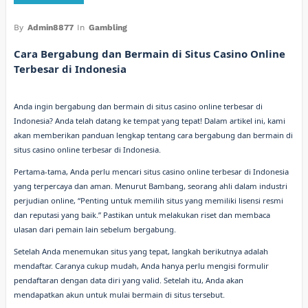
By
Admin8877
In
Gambling
Cara Bergabung dan Bermain di Situs Casino Online
Terbesar di Indonesia
Anda ingin bergabung dan bermain di situs casino online terbesar di
Indonesia? Anda telah datang ke tempat yang tepat! Dalam artikel ini, kami
akan memberikan panduan lengkap tentang cara bergabung dan bermain di
situs casino online terbesar di Indonesia.
Pertama-tama, Anda perlu mencari situs casino online terbesar di Indonesia
yang terpercaya dan aman. Menurut Bambang, seorang ahli dalam industri
perjudian online, “Penting untuk memilih situs yang memiliki lisensi resmi
dan reputasi yang baik.” Pastikan untuk melakukan riset dan membaca
ulasan dari pemain lain sebelum bergabung.
Setelah Anda menemukan situs yang tepat, langkah berikutnya adalah
mendaftar. Caranya cukup mudah, Anda hanya perlu mengisi formulir
pendaftaran dengan data diri yang valid. Setelah itu, Anda akan
mendapatkan akun untuk mulai bermain di situs tersebut.