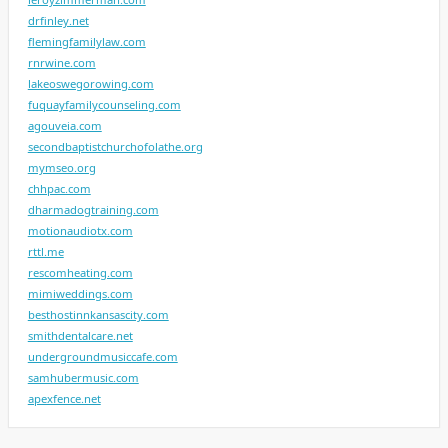
drfinley.net
flemingfamilylaw.com
rnrwine.com
lakeoswegorowing.com
fuquayfamilycounseling.com
agouveia.com
secondbaptistchurchofolathe.org
mymseo.org
chhpac.com
dharmadogtraining.com
motionaudiotx.com
rttl.me
rescomheating.com
mimiweddings.com
besthostinnkansascity.com
smithdentalcare.net
undergroundmusiccafe.com
samhubermusic.com
apexfence.net