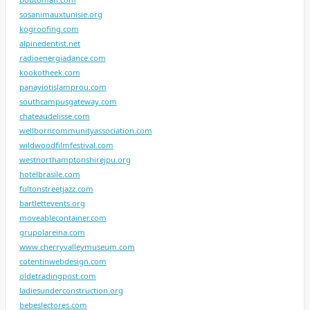
sosanimauxtunisie.org
kogroofing.com
alpinedentist.net
radioenergiadance.com
kookotheek.com
panayiotislamprou.com
southcampusgateway.com
chateaudelisse.com
wellborncommunityassociation.com
wildwoodfilmfestival.com
westnorthamptonshirejpu.org
hotelbrasile.com
fultonstreetjazz.com
bartlettevents.org
moveablecontainer.com
grupolareina.com
www.cherryvalleymuseum.com
cotentinwebdesign.com
oldetradingpost.com
ladiesunderconstruction.org
bebeslectores.com