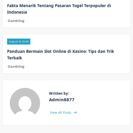
Fakta Menarik Tentang Pasaran Togel Terpopuler di
Indonesia
Gambling
August 6, 2026
Panduan Bermain Slot Online di Kasino: Tips dan Trik
Terbaik
Gambling
Written by:
Admin8877
View All Posts