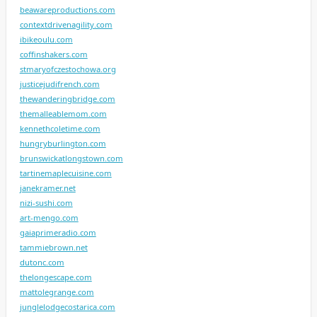
beawareproductions.com
contextdrivenagility.com
ibikeoulu.com
coffinshakers.com
stmaryofczestochowa.org
justicejudifrench.com
thewanderingbridge.com
themalleablemom.com
kennethcoletime.com
hungryburlington.com
brunswickatlongstown.com
tartinemaplecuisine.com
janekramer.net
nizi-sushi.com
art-mengo.com
gaiaprimeradio.com
tammiebrown.net
dutonc.com
thelongescape.com
mattolegrange.com
junglelodgecostarica.com