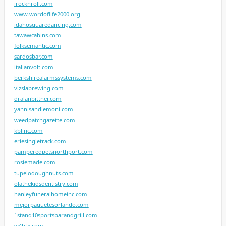
irocknroll.com
www.wordoflife2000.org
idahosquaredancing.com
tawawcabins.com
folksemantic.com
sardosbar.com
italianvolt.com
berkshirealarmssystems.com
vizslabrewing.com
dralanbittner.com
yannisandlemoni.com
weedpatchgazette.com
kblinc.com
eriesingletrack.com
pamperedpetsnorthport.com
rosiemade.com
tupelodoughnuts.com
olathekidsdentistry.com
hanleyfuneralhomeinc.com
mejorpaquetesorlando.com
1stand10sportsbarandgrill.com
w4btx.com