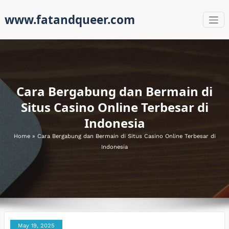
Skip
www.fatandqueer.com
to
content
Cara Bergabung dan Bermain di
Situs Casino Online Terbesar di
Indonesia
Home
»
Cara Bergabung dan Bermain di Situs Casino Online Terbesar di
Indonesia
May 19, 2025