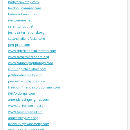
badlydrawntoy.com
lakehoustonumc.com
habakkukmusic.com
nexttonone.net
serenityhbot.net
joshuainternational.org
susansnailandfacial.com
pen-prop.com
www.tigertrendsprinceton.com
www.fathers4freedom.org
www.topperlyngundogs.com
runningoftheelkhalf.com
jeffdunaheerealty.com
peacestrengthyoga.com
freedomfinancialsolutionsinc.com
flexfoldtraps.com
amendsracingengines.com
www.kortormorthai.com
www.fatandqueer.com
anneashleyumc.org
landsurveyskansascity.com
stpauldeckbuilders.com